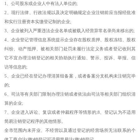
1、公司股东或企业人中有法人单位的;
2、现行法律、行政法规以及决定明确规定企业注销前应当报经批准
和实行注册资本实缴登记制的企业;
3、企业被列入严重违法企业名单或被载入经营异常名录尚未移出的;
4、企业登记管理信息系统提示企业存在股权质押、股权冻结、股权
纠纷、动产抵押、被相关部门处罚未履行法定义务或者登记收到其
它不宜办理注销登记的相关协助执行通知、警示、投诉、举报、信
访等信息的;
5、企业已经在登记办理清算组备案，或者备案分支机构未注销完毕
的;
6、司法等有关部门限制办理注销或者依法由司法等相关部门组织清
算的企业;
7、企业进入诉讼、复议或者仲裁程序等情形的;8、登记认为不适用
简易注销登记程序的其他情形。
全市范围内未开业、不经营以及通过登记的经营场所无法联系的个
体工商户注(撤)销登记可适用简易注(撤)销登记。