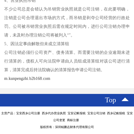
4、营业执照吊销
不少公司总是会错认为吊销营业执照就是公司注销，在此要明确，
注销是公司合理退出市场的方式，而吊销是剥夺公司经营的行政处
罚。公司被吊销营业执照后需在规定时间内，进行公司注销办理申
请，未及时办理注销公司将被列入“”。
5、因法定事由解散但未成立清算组
公司注销必须行公司资产、债务清算。而需要注销的企业逾期未进
行清算的，债权人可向法院申请由人员组成清算组对该公司进行清
算，清算完成后持法院确认的清算报告申请公司注销。
m.kunpengzhi.b2b168.com
Top
主营产品：宝安西乡公司注册 西乡代办营业执照 宝安记帐报税 宝安公司注销 西乡记账报税 宝安
公司变更 商标注册
版权所有：深圳鲲鹏志财务代理有限公司