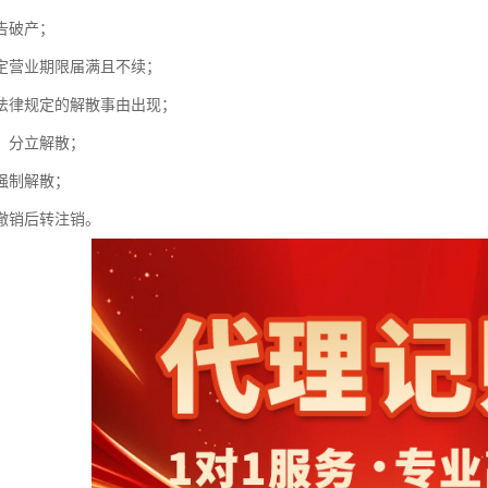
告破产；
定营业期限届满且不续；
法律规定的解散事由出现；
、分立解散；
强制解散；
撤销后转注销。