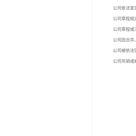
进出口权办理
公司依法宣
红本租赁凭证
公司章程规
公司章程或
公司变更
公司因合并
公司被依法
公司吊销或