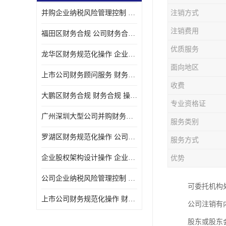
并购企业纳税风险管理控制 企业纳税风险管理控制 如何操作
注销方式
宝安西乡代理记帐
注销费用
福田区财务合规 公司财务合规 如何处理实现税务*风险
注册公司
优质服务
龙华区财务规范化操作 企业纳税风险管理控制 操作起来简单易行
代理记帐
面向地区
上市公司财务顾问服务 财务合规 如何才能达到目标
深圳公司收购
收费
大鹏区财务合规 财务合规 操作起来简单易行
财务顾问服务
专业资格证
广州深圳大型公司并购财务顾问 财务规范化操作 办理要多长时间
服务类别
财务顾问服务
罗湖区财务规范化操作 公司财务合规 盛莱企管
服务方式
财务合规风险管控
企业股权架构设计操作 企业纳税风险管理控制 怎样操作税务合规
优势
公司收购
公司企业纳税风险管理控制 财务顾问 操作起来简单易行
可委托机构
创业补贴申请
上市公司财务规范化操作 财务规范化操作 如何操作
公司注销有
深圳公司注销
股东或股东