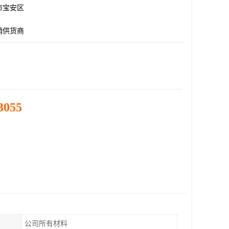
市宝安区
销供货商
3055
公司所有材料