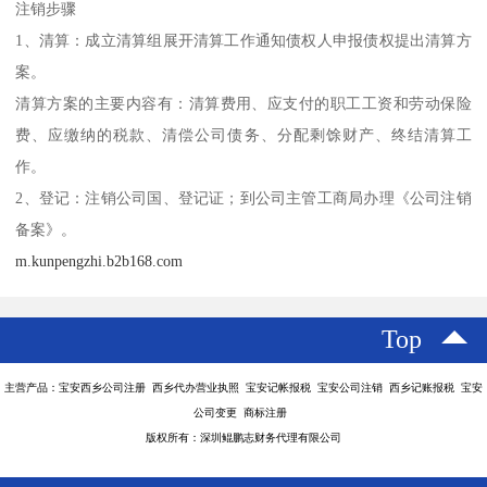
注销步骤
1、清算：成立清算组展开清算工作通知债权人申报债权提出清算方
案。
清算方案的主要内容有：清算费用、应支付的职工工资和劳动保险
费、应缴纳的税款、清偿公司债务、分配剩馀财产、终结清算工
作。
2、登记：注销公司国、登记证；到公司主管工商局办理《公司注销
备案》。
m.kunpengzhi.b2b168.com
Top
主营产品：宝安西乡公司注册 西乡代办营业执照 宝安记帐报税 宝安公司注销 西乡记账报税 宝安
公司变更 商标注册
版权所有：深圳鲲鹏志财务代理有限公司