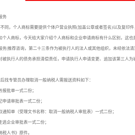
服务
料不同，个人商标需要提供个体户营业执照(加盖公章或者签名)以及复印
和个人商标，今天给大家介绍个人商标和企业申请商标有什么区别，这也
服务|推荐咨询，第二十三条作为被执行人的法人或其他组织，未经依法
对被执行人的债务承担清偿责任，申请执行人申请变更、追加该第三人为
销后找专管员办理取消一般纳税人需报送资料如下：
务报批单一式二份；
记申请审批表一式二份；
取通知单（受理文书名称：取消一般纳税人审批表）一式二份；
走逃企业审批表一式二份；
纳税人书》原件。