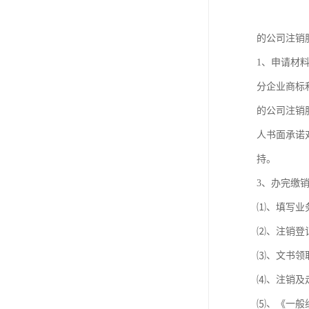
的公司注销
1、申请材
分企业商标
的公司注销
人书面承诺
持。
3、办完缴
⑴、填写业
⑵、注销登
⑶、文书领
⑷、注销及
⑸、《一般