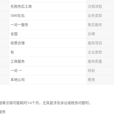
先税务后工商
注销流程
5000左右
业务类型
一对一服务
售后服务
全国
办理
收费合理
服务项目
有
企业类型
工商服务
服务质量
一对 一
经验
本地公司
费用
疑难注销可能耗时3-6个月，尤其是涉及诉讼或税务问题时。
服务