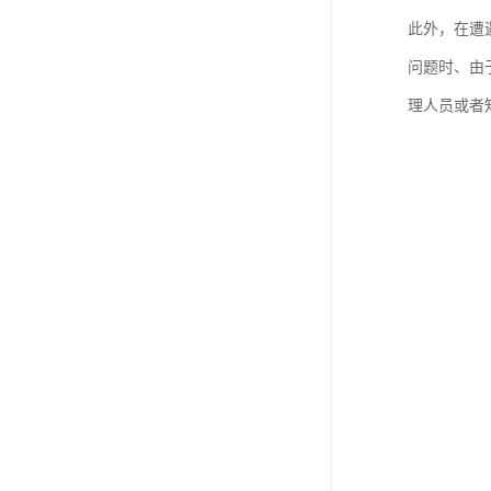
进出口权办理
此外，在遭
红本租赁凭证
问题时、由
理人员或者
公司变更