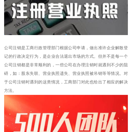
公司注销是工商行政管理部门根据公司申请，做出准许企业解散登
记的行政决定行为，是企业合法退出市场的方式。但并不是每一个
公司注销都是非常顺利的，一些公司在办理注销时就遇到不少的阻
碍，如：股东失联、营业执照遗失、营业执照被吊销等等情况。对
于公司注销时遇到的这类情况，工商部门对此也给出了相应的解决
方法。