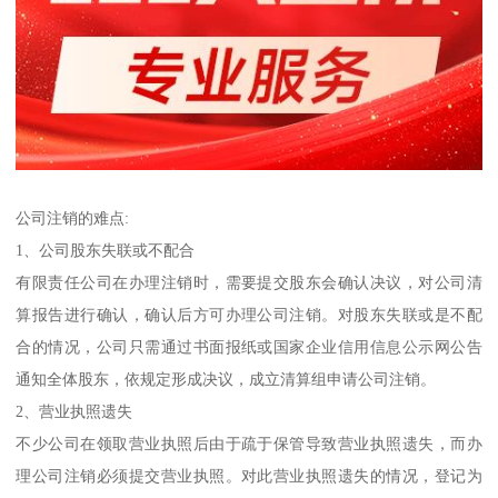
公司注销的难点:
1、公司股东失联或不配合
有限责任公司在办理注销时，需要提交股东会确认决议，对公司清
算报告进行确认，确认后方可办理公司注销。对股东失联或是不配
合的情况，公司只需通过书面报纸或国家企业信用信息公示网公告
通知全体股东，依规定形成决议，成立清算组申请公司注销。
2、营业执照遗失
不少公司在领取营业执照后由于疏于保管导致营业执照遗失，而办
理公司注销必须提交营业执照。对此营业执照遗失的情况，登记为