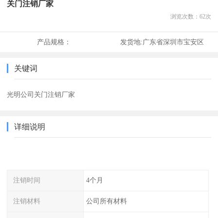
关门注销厂家
浏览次数：
62
次
产品规格：
发货地:
广东省深圳市宝安区
关键词
光明公司关门注销厂家
详细说明
注销时间
4个月
注销材料
公司所有材料