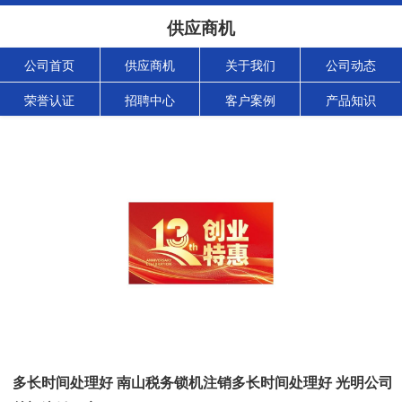
供应商机
公司首页
供应商机
关于我们
公司动态
荣誉认证
招聘中心
客户案例
产品知识
多长时间处理好 南山税务锁机注销多长时间处理好 光明公司