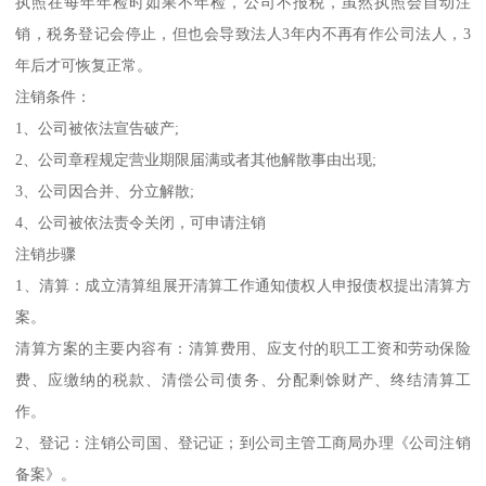
执照在每年年检时如果不年检，公司不报税，虽然执照会自动注
销，税务登记会停止，但也会导致法人3年内不再有作公司法人，3
年后才可恢复正常。
注销条件：
1、公司被依法宣告破产;
2、公司章程规定营业期限届满或者其他解散事由出现;
3、公司因合并、分立解散;
4、公司被依法责令关闭，可申请注销
注销步骤
1、清算：成立清算组展开清算工作通知债权人申报债权提出清算方
案。
清算方案的主要内容有：清算费用、应支付的职工工资和劳动保险
费、应缴纳的税款、清偿公司债务、分配剩馀财产、终结清算工
作。
2、登记：注销公司国、登记证；到公司主管工商局办理《公司注销
备案》。