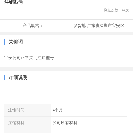
注销型号
浏览次数：
44
次
产品规格：
发货地:
广东省深圳市宝安区
关键词
宝安公司正常关门注销型号
详细说明
注销时间
4个月
注销材料
公司所有材料