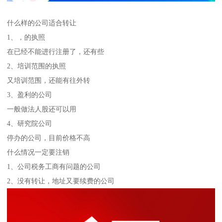
什么样的公司适合转让
1、，的执照
在已经不能进行注册了，还有些
2、培训范围的执照
又培训范围，还能有往外转
3、盈利的公司
一般做法人股还可以用
4、研究院公司
停办的公司，目前价格不高
什么情况一定要注销
1、公司税务工商有问题的公司
2、没有转让，地址又要续费的公司