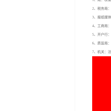
2、税务局
3、报纸媒
4、工商局
5、开户行
6、质监局
7、机关：