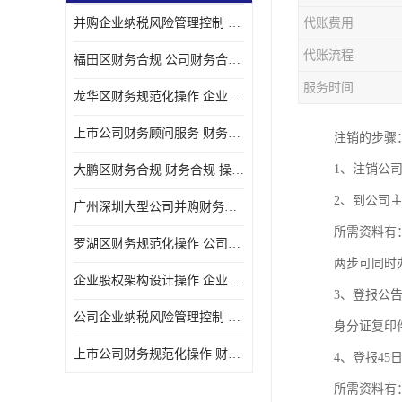
并购企业纳税风险管理控制 企业纳税风险管理控制 如何操作
代账费用
宝安西乡代理记帐
代账流程
福田区财务合规 公司财务合规 如何处理实现税务*风险
注册公司
服务时间
龙华区财务规范化操作 企业纳税风险管理控制 操作起来简单易行
代理记帐
上市公司财务顾问服务 财务合规 如何才能达到目标
注销的步骤
深圳公司收购
1、注销公
大鹏区财务合规 财务合规 操作起来简单易行
财务顾问服务
2、到公司
广州深圳大型公司并购财务顾问 财务规范化操作 办理要多长时间
财务顾问服务
所需资料有
罗湖区财务规范化操作 公司财务合规 盛莱企管
财务合规风险管控
两步可同时
企业股权架构设计操作 企业纳税风险管理控制 怎样操作税务合规
3、登报公
公司收购
公司企业纳税风险管理控制 财务顾问 操作起来简单易行
身分证复印
创业补贴申请
上市公司财务规范化操作 财务规范化操作 如何操作
4、登报4
深圳公司注销
所需资料有