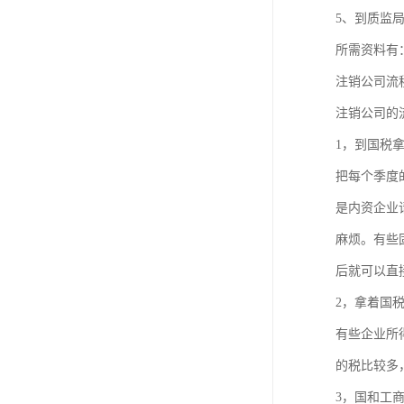
进出口权办理
5、到质监
所需资料有
红本租赁凭证
注销公司流
公司变更
注销公司的
1，到国税
把每个季度
是内资企业
麻烦。有些
后就可以直
2，拿着国
有些企业所
的税比较多
3，国和工