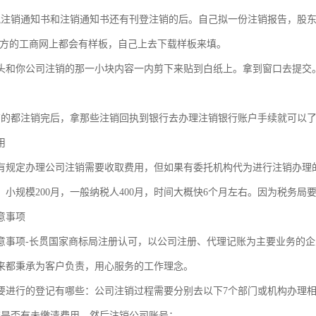
税注销通知书和注销通知书还有刊登注销的后。自己拟一份注销报告，股东
地方的工商网上都会有样板，自己上去下载样板来填。
头和你公司注销的那一小块内容一内剪下来贴到白纸上。拿到窗口去提交
有的都注销完后，拿那些注销回执到银行去办理注销银行账户手续就可以了
用
有规定办理公司注销需要收取费用，但如果有委托机构代为进行注销办理
：小规模200月，一般纳税人400月，时间大概快6个月左右。因为税务局
意事项
意事项-长贯国家商标局注册认可，以公司注册、代理记账为主要业务的
来都秉承为客户负责，用心服务的工作理念。
要进行的登记有哪些：公司注销过程需要分别去以下7个部门或机构办理
查是否有未缴清费用，然后注销公司账号；