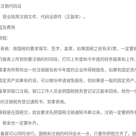
局注销代码证
：营业执照注销文件、代码证原件（正副本）。
程及费用
流程：
拿表格：按国税的要求填写、签字，盖章，如果国税之前有买f票，一定要
的报表上传到你要注销的时间段，打印上年度和今年度的财务报表和上传
请事务所帮你出一份注销报告和今年度的企业所得税报告，如果有固定资
固定资产如果有的话，可以做份申请减免报告，但如果是一般的固定资产
接拿到窗口注销。窗口工作人员会把国税税务登记证正副本回收，给你一
税的注销税务登记通知书，到拿表格。
得税是在国税交，就会要求先把国税注销通知书拿过来。注销一定要把所
，租金也一定要补开。
商备案可以同时进行。国税和注销的时间会长一点，只要你把税交齐了。