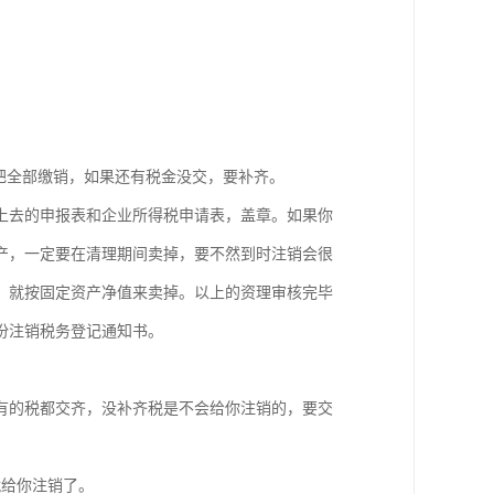
把全部缴销，如果还有税金没交，要补齐。
上去的申报表和企业所得税申请表，盖章。如果你
产，一定要在清理期间卖掉，要不然到时注销会很
，就按固定资产净值来卖掉。以上的资理审核完毕
份注销税务登记通知书。
有的税都交齐，没补齐税是不会给你注销的，要交
就给你注销了。