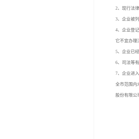
进出口权办理
2、现行法
红本租赁凭证
3、企业被
4、企业登
公司变更
它不宜办理
5、企业已
6、司法等
7、企业进
全市范围内
股份有限公