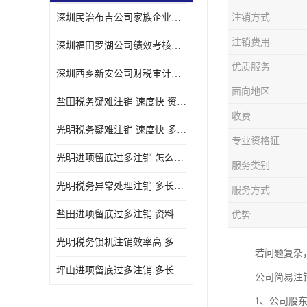
深圳民治布吉公司家族企业财务咨询详细设计方案 需要什么条件
注销方式
宝安西乡代理记帐
注销费用
深圳福田罗湖公司绩效考核如何应对 需要哪些手续
注册公司
优质服务
深圳西乡新安公司财税审计财税尽调如何应对 需要哪些流程
代理记帐
面向地区
盐田税务疑难注销 速度快 资料清单 光明公司正常清算注销批发
深圳公司收购
收费
光明税务疑难注销 速度快 多长时间处理好 沙井公司不经营了注销厂家批发
财务顾问服务
专业资格证
光明进项留底过多注销 怎么配合 多长时间弄好 深圳公司关门注销公司
服务类别
财务顾问服务
光明税务异常处理注销 多长时间弄好 要什么资料 罗湖公司倒闭注销时间多久
服务方式
财务合规风险管控
盐田进项留底过多注销 资料清单 速度快 华强北公司注销厂家电话
优势
公司收购
光明税务锁机注销效率高 多久办好 大鹏公司不经营了注销厂家电话
若问题复杂
创业补贴申请
坪山进项留底过多注销 多长时间弄好 效率高 罗湖公司清算注销厂家批发
公司简易注
深圳公司注销
1、公司股