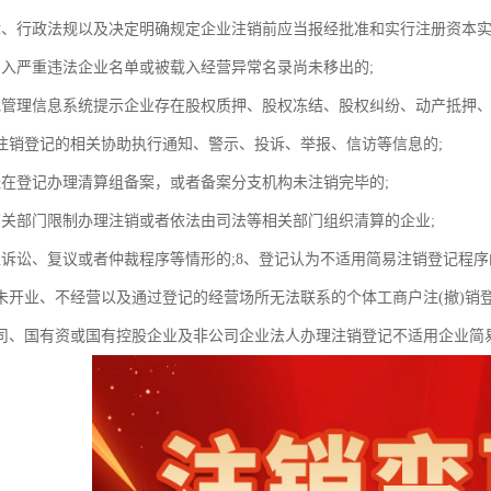
律、行政法规以及决定明确规定企业注销前应当报经批准和实行注册资本实
列入严重违法企业名单或被载入经营异常名录尚未移出的;
记管理信息系统提示企业存在股权质押、股权冻结、股权纠纷、动产抵押
注销登记的相关协助执行通知、警示、投诉、举报、信访等信息的;
经在登记办理清算组备案，或者备案分支机构未注销完毕的;
有关部门限制办理注销或者依法由司法等相关部门组织清算的企业;
入诉讼、复议或者仲裁程序等情形的;8、登记认为不适用简易注销登记程
未开业、不经营以及通过登记的经营场所无法联系的个体工商户注(撤)销登
司、国有资或国有控股企业及非公司企业法人办理注销登记不适用企业简