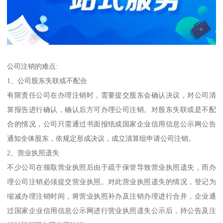
公司注销的难点:
1、公司股东失联或不配合
有限责任公司在办理注销时，需要提交股东会确认决议，对公司清
算报告进行确认，确认后方可办理公司注销。对股东失联或是不配
合的情况，公司只需通过书面报纸或国家企业信用信息公示网公告
通知全体股东，依规定形成决议，成立清算组申请公司注销。
2、营业执照遗失
不少公司在领取营业执照后由于疏于保管导致营业执照遗失，而办
理公司注销必须提交营业执照。对此营业执照遗失的情况，登记为
缩减办理注销时间，将营业执照补办及注销办理进行合并，企业通
过国家企业信用信息公示网进行营业执照遗失公示后，持公告及注