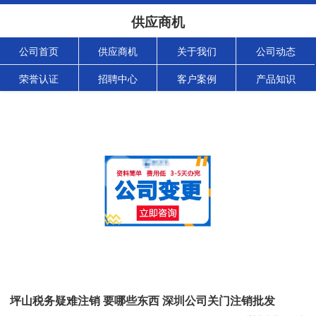
供应商机
公司首页
供应商机
关于我们
公司动态
荣誉认证
招聘中心
客户案例
产品知识
坪山税务疑难注销 要哪些东西 深圳公司关门注销批发