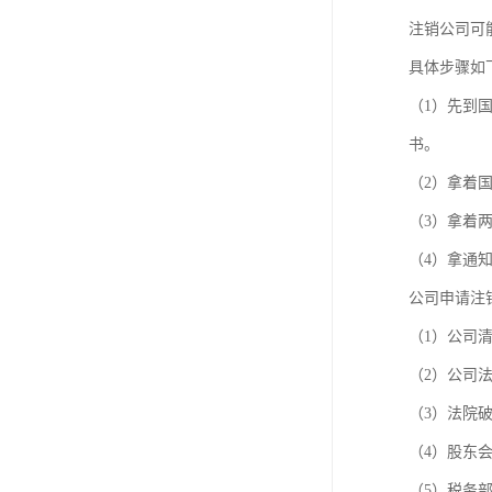
进出口权办理
注销公司可
红本租赁凭证
具体步骤如
（1）先到
公司变更
书。
（2）拿着
（3）拿着
（4）拿通
公司申请注
（1）公司
（2）公司
（3）法院
（4）股东
（5）税务