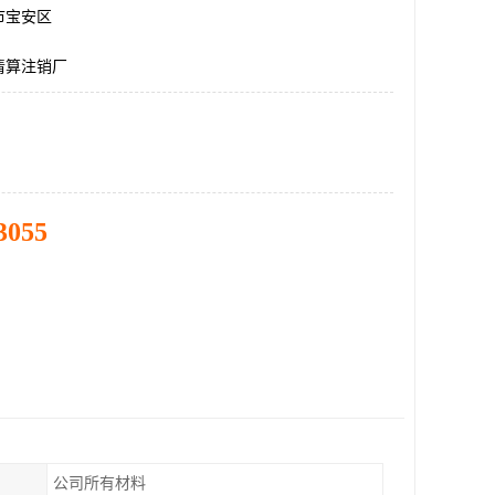
市宝安区
清算注销厂
3055
公司所有材料