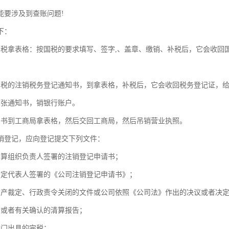
能要涉及到查账问题!
下：
国税拿表格：按国税的要求填写、签字,、盖章、缴销、补税后，它会收回
国税的注销税务登记通知书，到拿表格，补税后，它会收回税务登记证，
两张通知书，销银行账户。
知书到工商局拿表格，然后交回工商局，然后吊销营业执照。
销登记，应向登记提交下列文件：
清算组织负责人签署的注销登记申请书；
法定代表人签署的《公司注销登记申请书》；
破产裁定、行政责令关闭的文件或公司依照《公司法》作出的决议或者决
会或者有关确认的清算报告；
部门出具的完税；