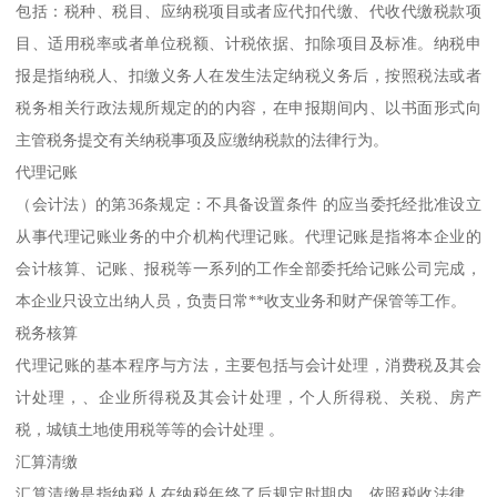
包括：税种、税目、应纳税项目或者应代扣代缴、代收代缴税款项
目、适用税率或者单位税额、计税依据、扣除项目及标准。纳税申
报是指纳税人、扣缴义务人在发生法定纳税义务后，按照税法或者
税务相关行政法规所规定的的内容，在申报期间内、以书面形式向
主管税务提交有关纳税事项及应缴纳税款的法律行为。
代理记账
（会计法）的第36条规定：不具备设置条件 的应当委托经批准设立
从事代理记账业务的中介机构代理记账。代理记账是指将本企业的
会计核算、记账、报税等一系列的工作全部委托给记账公司完成，
本企业只设立出纳人员，负责日常**收支业务和财产保管等工作。
税务核算
代理记账的基本程序与方法，主要包括与会计处理，消费税及其会
计处理，、企业所得税及其会计处理，个人所得税、关税、房产
税，城镇土地使用税等等的会计处理 。
汇算清缴
汇算清缴是指纳税人在纳税年终了后规定时期内，依照税收法律、