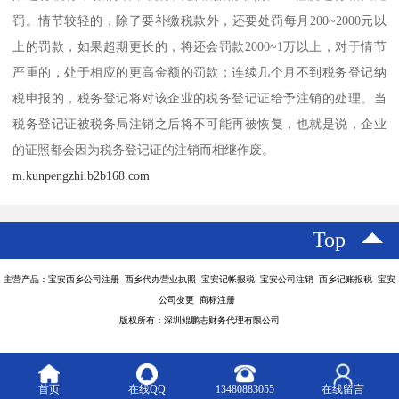
罚。情节较轻的，除了要补缴税款外，还要处罚每月200~2000元以
上的罚款，如果超期更长的，将还会罚款2000~1万以上，对于情节
严重的，处于相应的更高金额的罚款；连续几个月不到税务登记纳
税申报的，税务登记将对该企业的税务登记证给予注销的处理。当
税务登记证被税务局注销之后将不可能再被恢复，也就是说，企业
的证照都会因为税务登记证的注销而相继作废。
m.kunpengzhi.b2b168.com
Top
主营产品：宝安西乡公司注册 西乡代办营业执照 宝安记帐报税 宝安公司注销 西乡记账报税 宝安
公司变更 商标注册
版权所有：深圳鲲鹏志财务代理有限公司
首页
在线QQ
13480883055
在线留言