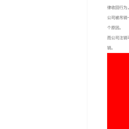
进出口权办理
律收回行为
红本租赁凭证
公司被吊销
个原因。
公司变更
而公司注销
销。