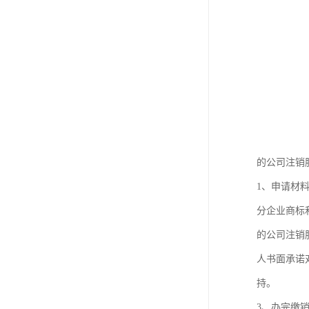
的公司注销
1、申请材
分企业商标
的公司注销
人书面承诺
持。
3、办完缴