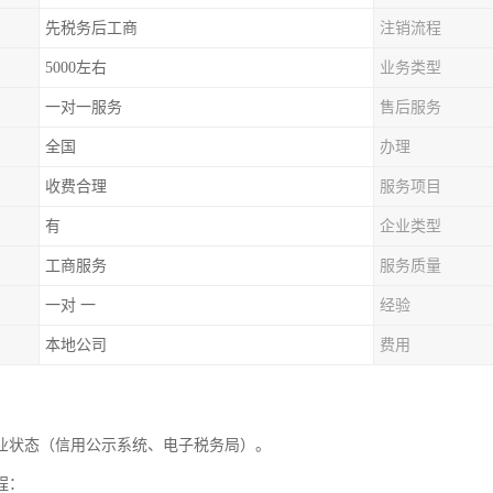
先税务后工商
注销流程
5000左右
业务类型
一对一服务
售后服务
全国
办理
收费合理
服务项目
有
企业类型
工商服务
服务质量
一对 一
经验
本地公司
费用
业状态（信用公示系统、电子税务局）。
程：