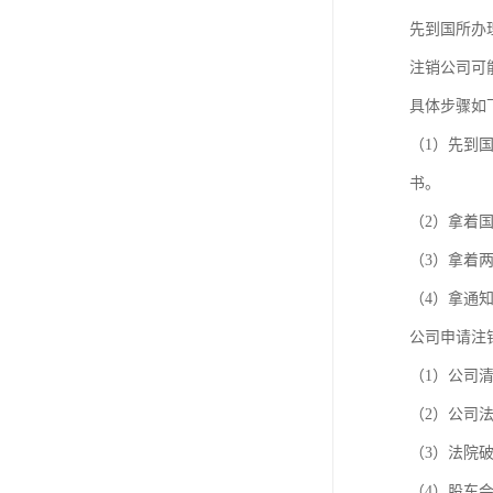
进出口权办理
先到国所办
红本租赁凭证
注销公司可
具体步骤如
公司变更
（1）先到
书。
（2）拿着
（3）拿着
（4）拿通
公司申请注
（1）公司
（2）公司
（3）法院
（4）股东