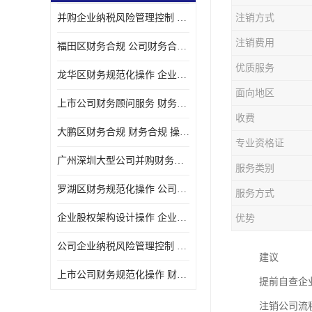
并购企业纳税风险管理控制 企业纳税风险管理控制 如何操作
注销方式
宝安西乡代理记帐
注销费用
福田区财务合规 公司财务合规 如何处理实现税务*风险
注册公司
优质服务
龙华区财务规范化操作 企业纳税风险管理控制 操作起来简单易行
代理记帐
面向地区
上市公司财务顾问服务 财务合规 如何才能达到目标
深圳公司收购
收费
大鹏区财务合规 财务合规 操作起来简单易行
财务顾问服务
专业资格证
广州深圳大型公司并购财务顾问 财务规范化操作 办理要多长时间
服务类别
财务顾问服务
罗湖区财务规范化操作 公司财务合规 盛莱企管
服务方式
财务合规风险管控
企业股权架构设计操作 企业纳税风险管理控制 怎样操作税务合规
优势
公司收购
公司企业纳税风险管理控制 财务顾问 操作起来简单易行
建议
创业补贴申请
上市公司财务规范化操作 财务规范化操作 如何操作
提前自查企
深圳公司注销
注销公司流