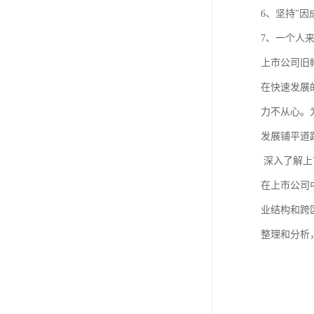
进出口权办理
6、坚持"
7、一个人
红本租赁凭证
上市公司旧
公司变更
在快速发展
力不从心。
发展铺平道
深入了解上
在上市公司
业结构和跨
整理和分析