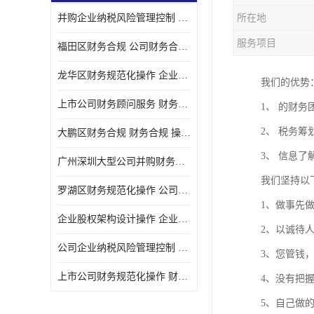
并购企业纳税风险管理控制 企业纳税风险管理控制 如何操作
所在地
宝安西乡代理记帐
服务项目
福田区财务合规 公司财务合规 如何处理实现税务*风险
注册公司
龙华区财务规范化操作 企业纳税风险管理控制 操作起来简单易行
我们的优势
代理记帐
上市公司财务顾问服务 财务合规 如何才能达到目标
1、 的财
深圳公司收购
2、 税务
大鹏区财务合规 财务合规 操作起来简单易行
财务顾问服务
3、 信息
广州深圳大型公司并购财务顾问 财务规范化操作 办理要多长时间
财务顾问服务
我们坚持以
罗湖区财务规范化操作 公司财务合规 盛莱企管
财务合规风险管控
1、做事先
企业股权架构设计操作 企业纳税风险管理控制 怎样操作税务合规
2、以诚待
公司收购
公司企业纳税风险管理控制 财务顾问 操作起来简单易行
3、您管钱
创业补贴申请
上市公司财务规范化操作 财务规范化操作 如何操作
4、没有把
深圳公司注销
5、自己做