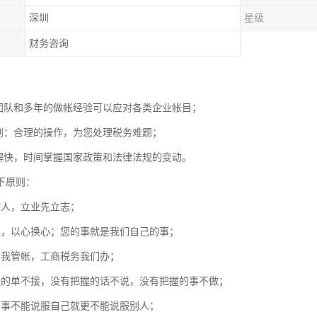
深圳
星级
财务咨询
：
务团队和多年的做帐经验可以应对各类企业帐目；
筹划：合理的操作，为您处理税务难题；
了解快，时间掌握国家政策和法律法规的变动。
下原则：
做人，立业先立志；
人，以心换心；您的事就是我们自己的事；
，我管帐，工商税务我们办；
握的单不接，没有把握的话不说，没有把握的事不做；
的事不能说服自己就更不能说服别人；