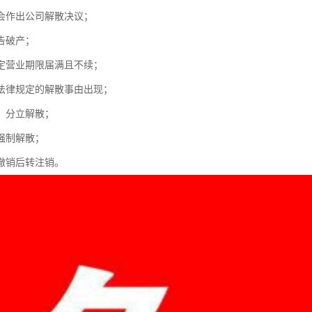
会作出公司解散决议；
告破产；
定营业期限届满且不续；
法律规定的解散事由出现；
、分立解散；
强制解散；
撤销后转注销。