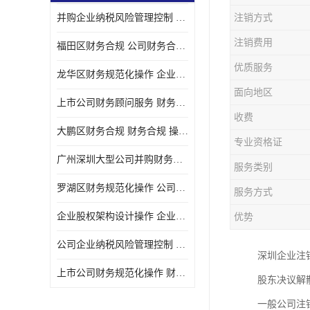
并购企业纳税风险管理控制 企业纳税风险管理控制 如何操作
注销方式
宝安西乡代理记帐
注销费用
福田区财务合规 公司财务合规 如何处理实现税务*风险
注册公司
优质服务
龙华区财务规范化操作 企业纳税风险管理控制 操作起来简单易行
代理记帐
面向地区
上市公司财务顾问服务 财务合规 如何才能达到目标
深圳公司收购
收费
大鹏区财务合规 财务合规 操作起来简单易行
财务顾问服务
专业资格证
广州深圳大型公司并购财务顾问 财务规范化操作 办理要多长时间
服务类别
财务顾问服务
罗湖区财务规范化操作 公司财务合规 盛莱企管
服务方式
财务合规风险管控
企业股权架构设计操作 企业纳税风险管理控制 怎样操作税务合规
优势
公司收购
公司企业纳税风险管理控制 财务顾问 操作起来简单易行
深圳企业注
创业补贴申请
上市公司财务规范化操作 财务规范化操作 如何操作
股东决议解
深圳公司注销
一般公司注