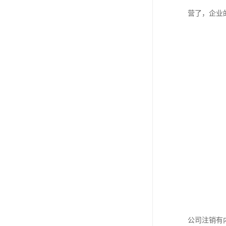
进出口权办理
营了，企业
红本租赁凭证
公司变更
公司注销有