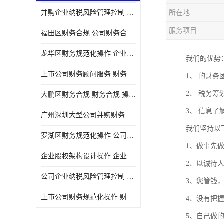
并购企业纳税风险管理控制 企业纳税风险管理控制 如何操作
所在地
宝安西乡代理记帐
服务项目
福田区财务合规 公司财务合规 如何处理实现税务*风险
注册公司
龙华区财务规范化操作 企业纳税风险管理控制 操作起来简单易行
我们的优势
代理记帐
上市公司财务顾问服务 财务合规 如何才能达到目标
1、 的财
深圳公司收购
2、 税务
大鹏区财务合规 财务合规 操作起来简单易行
财务顾问服务
3、 信息
广州深圳大型公司并购财务顾问 财务规范化操作 办理要多长时间
财务顾问服务
我们坚持以
罗湖区财务规范化操作 公司财务合规 盛莱企管
财务合规风险管控
1、做事先
企业股权架构设计操作 企业纳税风险管理控制 怎样操作税务合规
2、以诚待
公司收购
公司企业纳税风险管理控制 财务顾问 操作起来简单易行
3、您管钱
创业补贴申请
上市公司财务规范化操作 财务规范化操作 如何操作
4、没有把
深圳公司注销
5、自己做