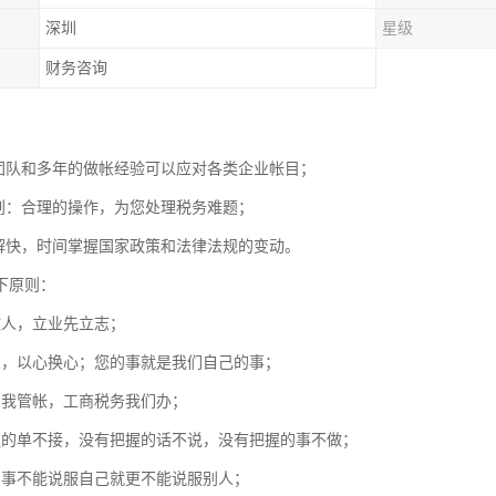
深圳
星级
财务咨询
：
务团队和多年的做帐经验可以应对各类企业帐目；
筹划：合理的操作，为您处理税务难题；
了解快，时间掌握国家政策和法律法规的变动。
下原则：
做人，立业先立志；
人，以心换心；您的事就是我们自己的事；
，我管帐，工商税务我们办；
握的单不接，没有把握的话不说，没有把握的事不做；
的事不能说服自己就更不能说服别人；