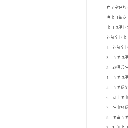
进出口权办理
立了良好的
红本租赁凭证
进出口备案
出口退税业
公司变更
外贸企业出
1、外贸企
2、通过退
3、取得后
4、通过退
5、通过系
6、网上预
7、在申报
8、预审通
9、打印出