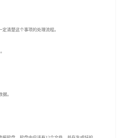
一定清楚这个事项的处理流程。
置。
报数据。
申报软盘，软盘中应该有12个文件，并在生成好的