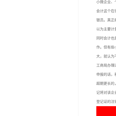
小微企业、
会计这个在
银员。真正
以为主要计
同时会计也
作。但有些
大，就认为
工商局办理
申报的话，
超期更长的
记将对该企
登记证的注