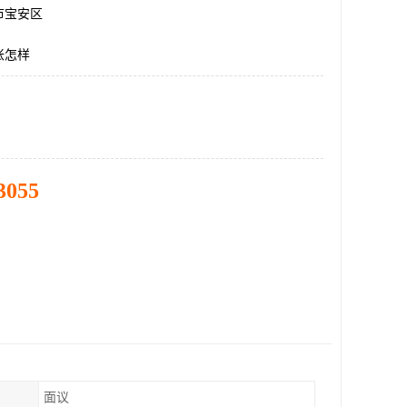
市宝安区
帐怎样
3055
面议