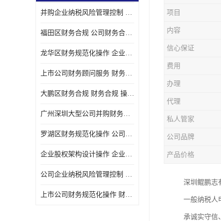
并购企业纳税风险管理控制 企业纳税风险管理控制 如何操作
项目
宝安西乡代理记帐
内容
福田区财务合规 公司财务合规 如何处理实现税务*风险
注册公司
信心保证
龙华区财务规范化操作 企业纳税风险管理控制 操作起来简单易行
代理记帐
费用
上市公司财务顾问服务 财务合规 如何才能达到目标
深圳公司收购
办理
大鹏区财务合规 财务合规 操作起来简单易行
财务顾问服务
代理
广州深圳大型公司并购财务顾问 财务规范化操作 办理要多长时间
私人管家
财务顾问服务
罗湖区财务规范化操作 公司财务合规 盛莱企管
公司品牌
财务合规风险管控
企业股权架构设计操作 企业纳税风险管理控制 怎样操作税务合规
产品价格
公司收购
公司企业纳税风险管理控制 财务顾问 操作起来简单易行
深圳鲲鹏志有
创业补贴申请
上市公司财务规范化操作 财务规范化操作 如何操作
一般纳税人
深圳公司注销
承诚实守信