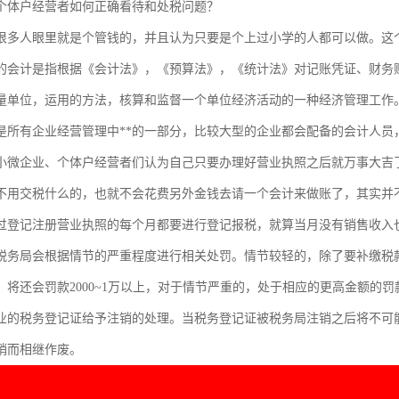
个体户经营者如何正确看待和处税问题？
很多人眼里就是个管钱的，并且认为只要是个上过小学的人都可以做。这
的会计是指根据《会计法》，《预算法》，《统计法》对记账凭证、财务
量单位，运用的方法，核算和监督一个单位经济活动的一种经济管理工作
是所有企业经营管理中**的一部分，比较大型的企业都会配备的会计人员
小微企业、个体户经营者们认为自己只要办理好营业执照之后就万事大吉
不用交税什么的，也就不会花费另外金钱去请一个会计来做账了，其实并
过登记注册营业执照的每个月都要进行登记报税，就算当月没有销售收入
税务局会根据情节的严重程度进行相关处罚。情节较轻的，除了要补缴税款外
，将还会罚款2000~1万以上，对于情节严重的，处于相应的更高金额的
业的税务登记证给予注销的处理。当税务登记证被税务局注销之后将不可
销而相继作废。