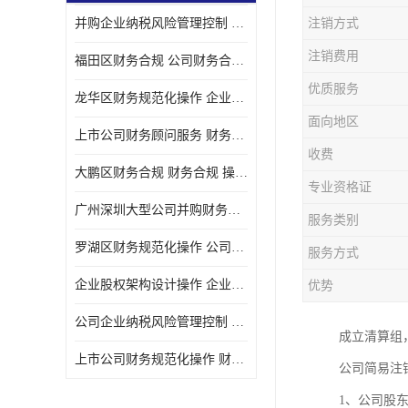
并购企业纳税风险管理控制 企业纳税风险管理控制 如何操作
注销方式
宝安西乡代理记帐
注销费用
福田区财务合规 公司财务合规 如何处理实现税务*风险
注册公司
优质服务
龙华区财务规范化操作 企业纳税风险管理控制 操作起来简单易行
代理记帐
面向地区
上市公司财务顾问服务 财务合规 如何才能达到目标
深圳公司收购
收费
大鹏区财务合规 财务合规 操作起来简单易行
财务顾问服务
专业资格证
广州深圳大型公司并购财务顾问 财务规范化操作 办理要多长时间
服务类别
财务顾问服务
罗湖区财务规范化操作 公司财务合规 盛莱企管
服务方式
财务合规风险管控
企业股权架构设计操作 企业纳税风险管理控制 怎样操作税务合规
优势
公司收购
公司企业纳税风险管理控制 财务顾问 操作起来简单易行
成立清算组
创业补贴申请
上市公司财务规范化操作 财务规范化操作 如何操作
公司简易注
深圳公司注销
1、公司股