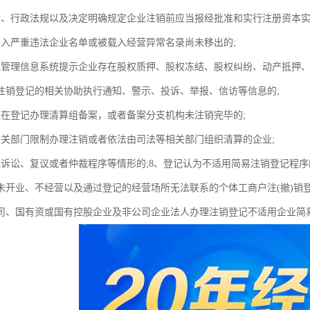
律、行政法规以及决定明确规定企业注销前应当报经批准和实行注册资本实
列入严重违法企业名单或被载入经营异常名录尚未移出的;
记管理信息系统提示企业存在股权质押、股权冻结、股权纠纷、动产抵押
注销登记的相关协助执行通知、警示、投诉、举报、信访等信息的;
经在登记办理清算组备案，或者备案分支机构未注销完毕的;
有关部门限制办理注销或者依法由司法等相关部门组织清算的企业;
入诉讼、复议或者仲裁程序等情形的;8、登记认为不适用简易注销登记程
未开业、不经营以及通过登记的经营场所无法联系的个体工商户注(撤)销登
司、国有资或国有控股企业及非公司企业法人办理注销登记不适用企业简