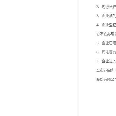
进出口权办理
2、现行法
红本租赁凭证
3、企业被
4、企业登
公司变更
它不宜办理
5、企业已
6、司法等
7、企业进
全市范围内
股份有限公