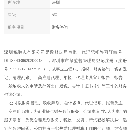
所在地
深圳
星级
5星
服务项目
财务咨询
深圳鲲鹏志有限公司是经财政局审批（代理记帐许可证编号：
DLJZ44030620200043），深圳市市场监督管理局登记注册（注册
号：440306104235155），从事企业记账、报税、财务咨询、税务登
记、清理乱账、工商注册代理、年检、代理出具审计报告，报告、
一般纳税人的申请及外贸出口退税、会计非证书培训等工作的财务
咨询公司。
公司以财务管理、税收筹划、会计咨询、代理记账、报税为主，
工商注册为辅，为企业提供财务顾问服务。公司本着 “以人为本” 的
服务宗旨，为您合理规划财务、税收、投资，帮您轻松解决从中遇
到的各种问题。公司拥有一批热爱代理财税工作的会计师、经济师