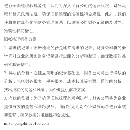
进行全面梳理和规范化。我们将深入了解公司的运营状况、财务流
程和相关政策法规，确保旧帐整理的准确性和合规性。此外，我们
还将提供规范化的财务管理体系，以确保公司财务记录的及时性、
准确性和完整性。
旧帐梳理操作方案
1. 清晰的记录：旧帐梳理的步是建立清晰的记录。财务公司将的会
计师对企业的历史财务记录进行全面的分析和整理，确保数据的准
确性和完整性。
2. 详尽的分析：在建立清晰的记录基础上，财务公司将进行详尽的
分析，包括财务报表、税务报表、成本核算等方面。通过的分析，
找出潜在的问题和风险，为企业提供解决方案。
3. 有效的监督：为了确保旧帐梳理的顺利进行，财务公司将为企业
提供有效的监督和跟踪服务。我们将定期对企业财务记录进行审核
和监督，确保数据的准确性和合规性。
m.kunpengzhi.b2b168.com