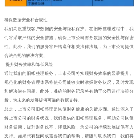
确保数据安全和合规性
我们高度重视客户数据的安全与隐私保护。在旧帐整理过程中，我
们将采取严格的安全措施，确保上市公司财务数据的安全性与保密
性。此外，我们的服务将严格遵守相关法律法规，为上市公司提供
合法合规的解决方案。
提升财务效率和降低风险
通过我们的旧帐整理服务，上市公司将实现财务效率的显著提升。
规范化的财务管理体系将使公司能够实时掌握财务状况，及时发现
和解决潜在问题。此外，准确的财务记录将有助于公司进行决策分
析，为未来的发展提供可靠的数据支持。
总之，上市公司旧帐整理是恢复财务健康的关键步骤。通过深入了
解上市公司的财务状况，我们提供的旧帐整理服务，帮助公司恢复
财务健康，提升财务效率，降低风险，为公司的持续发展提供有力
支持。如果您有疑问或需要我们的帮助，请随时联系我们，我们将