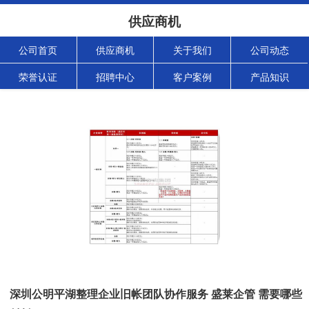
供应商机
公司首页
供应商机
关于我们
公司动态
荣誉认证
招聘中心
客户案例
产品知识
深圳公明平湖整理企业旧帐团队协作服务 盛莱企管 需要哪些