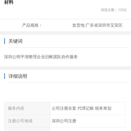
材料
浏览次数：
120
次
产品规格：
发货地:
广东省深圳市宝安区
关键词
深圳公明平湖整理企业旧帐团队协作服务
详细说明
服务内容
公司注册全套 代理记账 税务筹划
注册公司地域
深圳公司注册