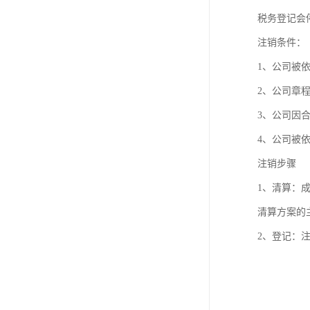
进出口权办理
税务登记会
红本租赁凭证
注销条件：
1、公司被依
公司变更
2、公司章
3、公司因
4、公司被
注销步骤
1、清算：
清算方案的
2、登记：