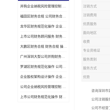
并购企业纳税风险管理控制 企业纳税风险管理控制 如何操作
注销方式
宝安西乡代理记帐
注销费用
福田区财务合规 公司财务合规 如何处理实现税务*风险
注册公司
优质服务
龙华区财务规范化操作 企业纳税风险管理控制 操作起来简单易行
代理记帐
面向地区
上市公司财务顾问服务 财务合规 如何才能达到目标
深圳公司收购
收费
大鹏区财务合规 财务合规 操作起来简单易行
财务顾问服务
专业资格证
广州深圳大型公司并购财务顾问 财务规范化操作 办理要多长时间
服务类别
财务顾问服务
罗湖区财务规范化操作 公司财务合规 盛莱企管
服务方式
财务合规风险管控
企业股权架构设计操作 企业纳税风险管理控制 怎样操作税务合规
优势
公司收购
公司企业纳税风险管理控制 财务顾问 操作起来简单易行
咨询深圳市监
创业补贴申请
上市公司财务规范化操作 财务规范化操作 如何操作
公司注销服
深圳公司注销
公司不经营