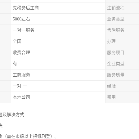
先税务后工商
注销流程
5000左右
业务类型
一对一服务
售后服务
全国
办理
收费合理
服务项目
有
企业类型
工商服务
服务质量
一对 一
经验
本地公司
费用
题及解决方式
失
废（需在市级以上报纸刊登）。