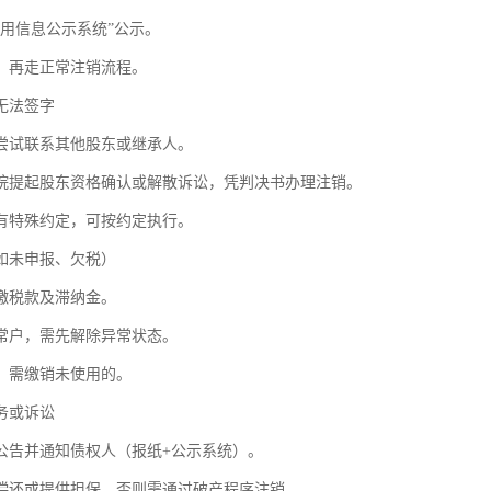
信用信息公示系统”公示。
，再走正常注销流程。
无法签字
尝试联系其他股东或继承人。
院提起股东资格确认或解散诉讼，凭判决书办理注销。
有特殊约定，可按约定执行。
如未申报、欠税）
缴税款及滞纳金。
常户，需先解除异常状态。
，需缴销未使用的。
务或诉讼
公告并通知债权人（报纸+公示系统）。
偿还或提供担保，否则需通过破产程序注销。