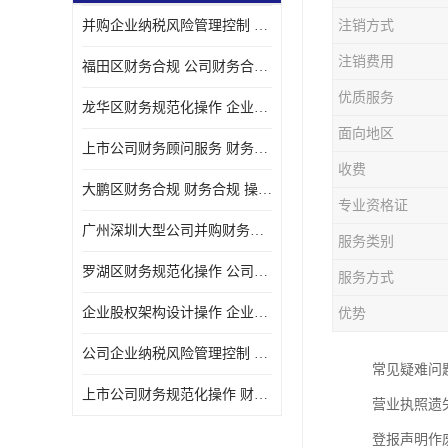
并购企业纳税风险管理控制 企业纳税风险管理控制 如何操作
注销方式
宝安西乡代理记帐
注销费用
福田区财务合规 公司财务合规 如何处理实现税务*风险
注册公司
优质服务
龙华区财务规范化操作 企业纳税风险管理控制 操作起来简单易行
代理记帐
面向地区
上市公司财务顾问服务 财务合规 如何才能达到目标
深圳公司收购
收费
大鹏区财务合规 财务合规 操作起来简单易行
财务顾问服务
专业资格证
广州深圳大型公司并购财务顾问 财务规范化操作 办理要多长时间
服务类别
财务顾问服务
罗湖区财务规范化操作 公司财务合规 盛莱企管
服务方式
财务合规风险管控
企业股权架构设计操作 企业纳税风险管理控制 怎样操作税务合规
优势
公司收购
公司企业纳税风险管理控制 财务顾问 操作起来简单易行
常见疑难问
创业补贴申请
上市公司财务规范化操作 财务规范化操作 如何操作
营业执照遗
深圳公司注销
登报声明作