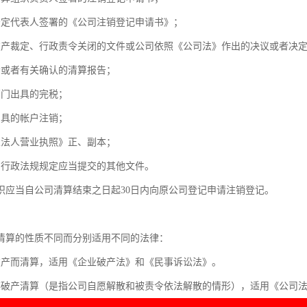
法定代表人签署的《公司注销登记申请书》；
破产裁定、行政责令关闭的文件或公司依照《公司法》作出的决议或者决
会或者有关确认的清算报告；
部门出具的完税；
出具的帐户注销；
业法人营业执照》正、副本；
、行政法规规定应当提交的其他文件。
织应当自公司清算结束之日起30日内向原公司登记申请注销登记。
：
清算的性质不同而分别适用不同的法律：
破产而清算，适用《企业破产法》和《民事诉讼法》。
非破产清算（是指公司自愿解散和被责令依法解散的情形），适用《公司