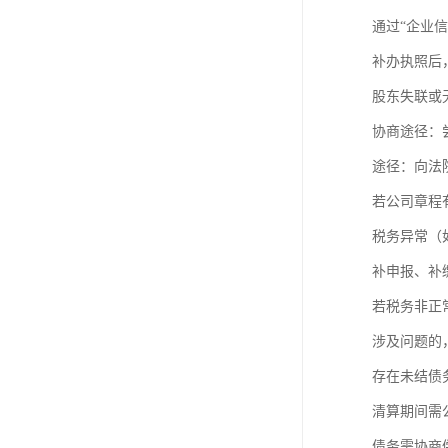
进出口权办理
通过“企业
红本租赁凭证
补办执照后
股东失联或
公司变更
协商途径：
途径：向法
若公司章程
税务异常（
补申报、补
若税务非正
涉及问题的
存在未结债
清算期间需
债务需协商