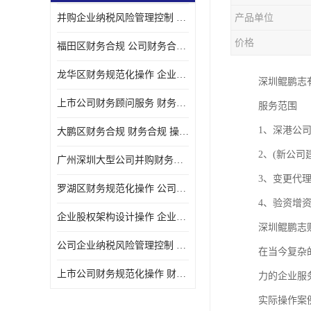
并购企业纳税风险管理控制 企业纳税风险管理控制 如何操作
产品单位
宝安西乡代理记帐
价格
福田区财务合规 公司财务合规 如何处理实现税务*风险
注册公司
龙华区财务规范化操作 企业纳税风险管理控制 操作起来简单易行
深圳鲲鹏志
代理记帐
上市公司财务顾问服务 财务合规 如何才能达到目标
服务范围
深圳公司收购
1、深港公
大鹏区财务合规 财务合规 操作起来简单易行
财务顾问服务
2、(新公
广州深圳大型公司并购财务顾问 财务规范化操作 办理要多长时间
财务顾问服务
3、变更代
罗湖区财务规范化操作 公司财务合规 盛莱企管
财务合规风险管控
4、验资增
企业股权架构设计操作 企业纳税风险管理控制 怎样操作税务合规
深圳鲲鹏志
公司收购
公司企业纳税风险管理控制 财务顾问 操作起来简单易行
在当今复杂
创业补贴申请
上市公司财务规范化操作 财务规范化操作 如何操作
力的企业服
深圳公司注销
实际操作案