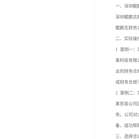
进出口权办理
一、深圳鲲
深圳鲲鹏志
红本租赁凭证
鲲鹏志财务
公司变更
二、实际操
1. 案例一
某科技有限
业的财务合
成财务合规
2. 案例二
某贸易公司
务。公司对
备，成功帮
三、选择合