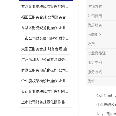
并购企业纳税风险管理控制 企业纳税风险管理控制 如何操作
注销方式
宝安西乡代理记帐
注销费用
福田区财务合规 公司财务合规 如何处理实现税务*风险
注册公司
优质服务
龙华区财务规范化操作 企业纳税风险管理控制 操作起来简单易行
代理记帐
面向地区
上市公司财务顾问服务 财务合规 如何才能达到目标
深圳公司收购
收费
大鹏区财务合规 财务合规 操作起来简单易行
财务顾问服务
专业资格证
广州深圳大型公司并购财务顾问 财务规范化操作 办理要多长时间
服务类别
财务顾问服务
罗湖区财务规范化操作 公司财务合规 盛莱企管
服务方式
财务合规风险管控
企业股权架构设计操作 企业纳税风险管理控制 怎样操作税务合规
优势
公司收购
公司企业纳税风险管理控制 财务顾问 操作起来简单易行
公示期满后
创业补贴申请
上市公司财务规范化操作 财务规范化操作 如何操作
什么样的公
深圳公司注销
1、，的执