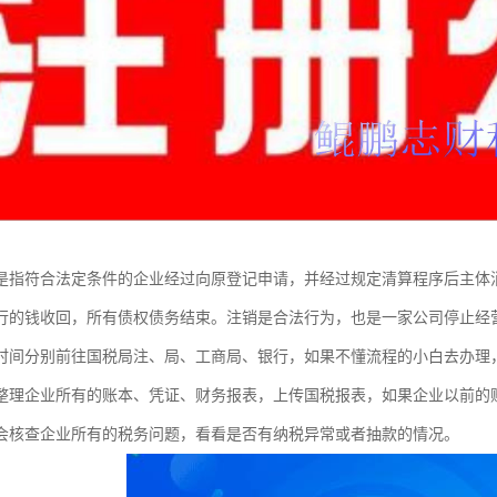
是指符合法定条件的企业经过向原登记申请，并经过规定清算程序后主体
行的钱收回，所有债权债务结束。注销是合法行为，也是一家公司停止经
时间分别前往国税局注、局、工商局、银行，如果不懂流程的小白去办理
整理企业所有的账本、凭证、财务报表，上传国税报表，如果企业以前的
会核查企业所有的税务问题，看看是否有纳税异常或者抽款的情况。