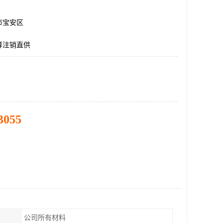
市宝安区
算注销直供
3055
公司所有材料