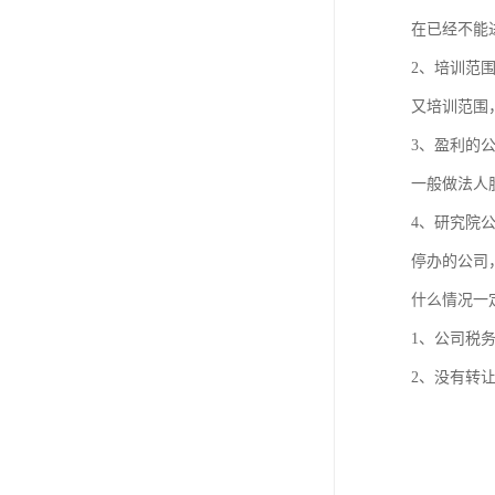
进出口权办理
在已经不能
红本租赁凭证
2、培训范
又培训范围
公司变更
3、盈利的
一般做法人
4、研究院
停办的公司
什么情况一
1、公司税
2、没有转