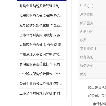
并购企业纳税风险管理控制 企业纳税风险管理控制 如何操作
注销方式
宝安西乡代理记帐
注销费用
福田区财务合规 公司财务合规 如何处理实现税务*风险
注册公司
优质服务
龙华区财务规范化操作 企业纳税风险管理控制 操作起来简单易行
代理记帐
面向地区
上市公司财务顾问服务 财务合规 如何才能达到目标
深圳公司收购
收费
大鹏区财务合规 财务合规 操作起来简单易行
财务顾问服务
专业资格证
广州深圳大型公司并购财务顾问 财务规范化操作 办理要多长时间
服务类别
财务顾问服务
罗湖区财务规范化操作 公司财务合规 盛莱企管
服务方式
财务合规风险管控
企业股权架构设计操作 企业纳税风险管理控制 怎样操作税务合规
优势
公司收购
公司企业纳税风险管理控制 财务顾问 操作起来简单易行
线上整合税务、
创业补贴申请
上市公司财务规范化操作 财务规范化操作 如何操作
的公司注销
深圳公司注销
1、申请材