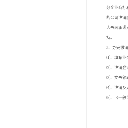
进出口权办理
分企业商标
红本租赁凭证
的公司注销
人书面承诺
公司变更
持。
3、办完缴
⑴、填写业
⑵、注销登
⑶、文书领
⑷、注销及
⑸、《一般