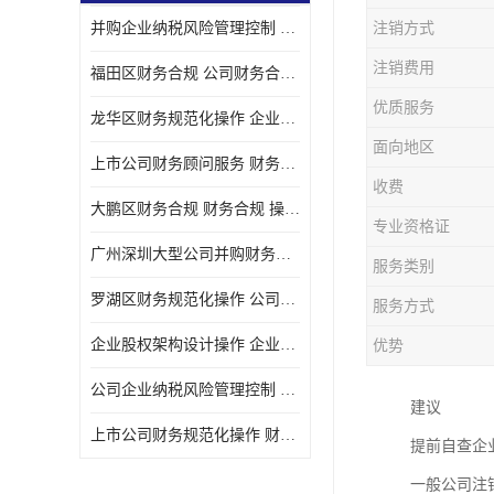
并购企业纳税风险管理控制 企业纳税风险管理控制 如何操作
注销方式
宝安西乡代理记帐
注销费用
福田区财务合规 公司财务合规 如何处理实现税务*风险
注册公司
优质服务
龙华区财务规范化操作 企业纳税风险管理控制 操作起来简单易行
代理记帐
面向地区
上市公司财务顾问服务 财务合规 如何才能达到目标
深圳公司收购
收费
大鹏区财务合规 财务合规 操作起来简单易行
财务顾问服务
专业资格证
广州深圳大型公司并购财务顾问 财务规范化操作 办理要多长时间
服务类别
财务顾问服务
罗湖区财务规范化操作 公司财务合规 盛莱企管
服务方式
财务合规风险管控
企业股权架构设计操作 企业纳税风险管理控制 怎样操作税务合规
优势
公司收购
公司企业纳税风险管理控制 财务顾问 操作起来简单易行
建议
创业补贴申请
上市公司财务规范化操作 财务规范化操作 如何操作
提前自查企
深圳公司注销
一般公司注