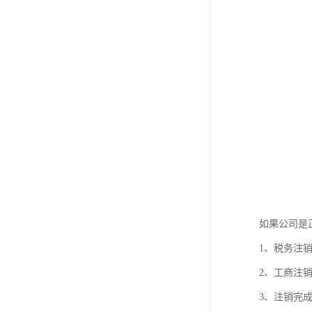
如果公司是
1、税务注
2、工商注
3、注销完