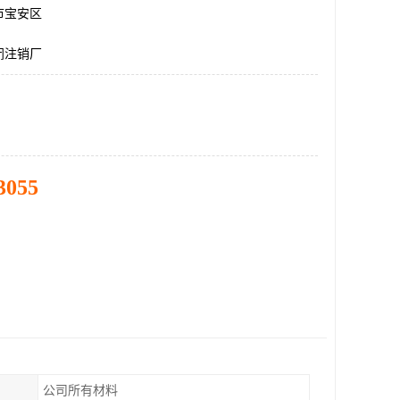
市宝安区
闭注销厂
3055
公司所有材料