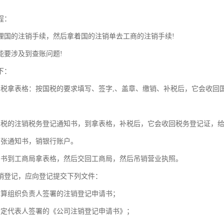
程：
理国的注销手续，然后拿着国的注销单去工商的注销手续!
能要涉及到查账问题!
下：
国税拿表格：按国税的要求填写、签字,、盖章、缴销、补税后，它会收回
国税的注销税务登记通知书，到拿表格，补税后，它会收回税务登记证，
两张通知书，销银行账户。
知书到工商局拿表格，然后交回工商局，然后吊销营业执照。
销登记，应向登记提交下列文件：
清算组织负责人签署的注销登记申请书；
法定代表人签署的《公司注销登记申请书》；