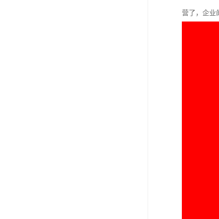
进出口权办理
营了，企业
红本租赁凭证
公司变更