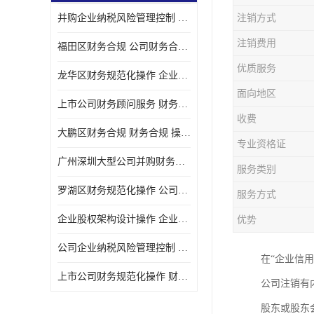
并购企业纳税风险管理控制 企业纳税风险管理控制 如何操作
注销方式
宝安西乡代理记帐
注销费用
福田区财务合规 公司财务合规 如何处理实现税务*风险
注册公司
优质服务
龙华区财务规范化操作 企业纳税风险管理控制 操作起来简单易行
代理记帐
面向地区
上市公司财务顾问服务 财务合规 如何才能达到目标
深圳公司收购
收费
大鹏区财务合规 财务合规 操作起来简单易行
财务顾问服务
专业资格证
广州深圳大型公司并购财务顾问 财务规范化操作 办理要多长时间
服务类别
财务顾问服务
罗湖区财务规范化操作 公司财务合规 盛莱企管
服务方式
财务合规风险管控
企业股权架构设计操作 企业纳税风险管理控制 怎样操作税务合规
优势
公司收购
公司企业纳税风险管理控制 财务顾问 操作起来简单易行
在“企业信
创业补贴申请
上市公司财务规范化操作 财务规范化操作 如何操作
公司注销有
深圳公司注销
股东或股东