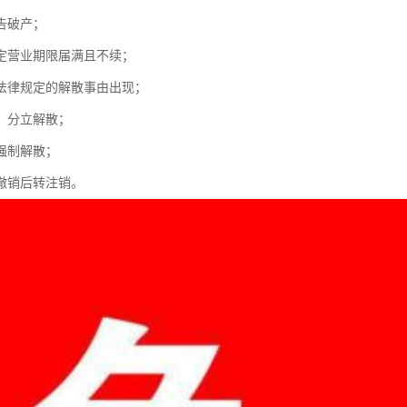
告破产；
定营业期限届满且不续；
法律规定的解散事由出现；
、分立解散；
强制解散；
撤销后转注销。