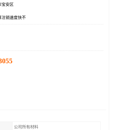
市宝安区
算注销速度快不
3055
公司所有材料