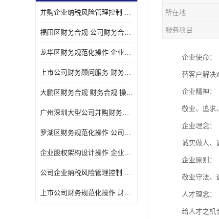
并购企业纳税风险管理控制 企业纳税风险管理控制 如何操作
所在地
宝安西乡代理记帐
服务项目
福田区财务合规 公司财务合规 如何处理实现税务*风险
注册公司
龙华区财务规范化操作 企业纳税风险管理控制 操作起来简单易行
企业使命：
代理记帐
上市公司财务顾问服务 财务合规 如何才能达到目标
替客户解决
深圳公司收购
企业精神：
大鹏区财务合规 财务合规 操作起来简单易行
财务顾问服务
敬业、追求
广州深圳大型公司并购财务顾问 财务规范化操作 办理要多长时间
财务顾问服务
企业理念：
罗湖区财务规范化操作 公司财务合规 盛莱企管
财务合规风险管控
诚实做人、
企业股权架构设计操作 企业纳税风险管理控制 怎样操作税务合规
企业原则：
公司收购
公司企业纳税风险管理控制 财务顾问 操作起来简单易行
敬业守法、
创业补贴申请
上市公司财务规范化操作 财务规范化操作 如何操作
人才理念：
深圳公司注销
给人才之机