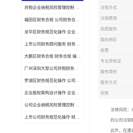
并购企业纳税风险管理控制 企业纳税风险管理控制 如何操作
注销方式
宝安西乡代理记帐
注销费用
福田区财务合规 公司财务合规 如何处理实现税务*风险
注册公司
优质服务
龙华区财务规范化操作 企业纳税风险管理控制 操作起来简单易行
代理记帐
面向地区
上市公司财务顾问服务 财务合规 如何才能达到目标
深圳公司收购
收费
大鹏区财务合规 财务合规 操作起来简单易行
财务顾问服务
专业资格证
广州深圳大型公司并购财务顾问 财务规范化操作 办理要多长时间
服务类别
财务顾问服务
罗湖区财务规范化操作 公司财务合规 盛莱企管
服务方式
财务合规风险管控
企业股权架构设计操作 企业纳税风险管理控制 怎样操作税务合规
优势
公司收购
公司企业纳税风险管理控制 财务顾问 操作起来简单易行
法律风险：
创业补贴申请
上市公司财务规范化操作 财务规范化操作 如何操作
的公司注销
深圳公司注销
此外，在遭