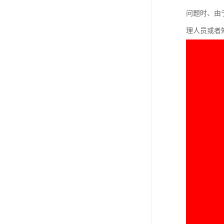
进出口权办理
问题时、由
红本租赁凭证
理人员或者
公司变更