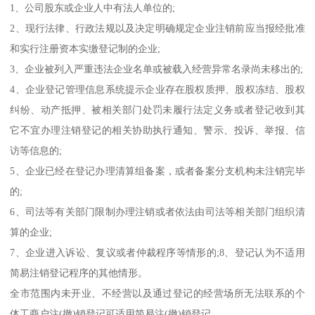
1、公司股东或企业人中有法人单位的;
2、现行法律、行政法规以及决定明确规定企业注销前应当报经批准
和实行注册资本实缴登记制的企业;
3、企业被列入严重违法企业名单或被载入经营异常名录尚未移出的;
4、企业登记管理信息系统提示企业存在股权质押、股权冻结、股权
纠纷、动产抵押、被相关部门处罚未履行法定义务或者登记收到其
它不宜办理注销登记的相关协助执行通知、警示、投诉、举报、信
访等信息的;
5、企业已经在登记办理清算组备案，或者备案分支机构未注销完毕
的;
6、司法等有关部门限制办理注销或者依法由司法等相关部门组织清
算的企业;
7、企业进入诉讼、复议或者仲裁程序等情形的;8、登记认为不适用
简易注销登记程序的其他情形。
全市范围内未开业、不经营以及通过登记的经营场所无法联系的个
体工商户注(撤)销登记可适用简易注(撤)销登记。