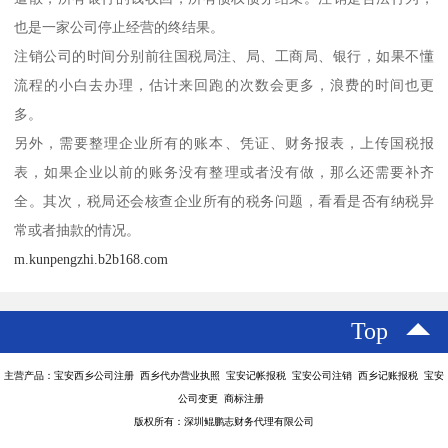
也是一家公司停止经营的终结果。
注销公司的时间分别前往国税局注、局、工商局、银行，如果不懂
流程的小白去办理，估计来回跑的次数会更多，浪费的时间也更
多。
另外，需要整理企业所有的账本、凭证、财务报表，上传国税报
表，如果企业以前的账务没有整理或者没有做，那么还需要补齐
全。其次，税局还会核查企业所有的税务问题，看看是否有纳税异
常或者抽款的情况。
m.kunpengzhi.b2b168.com
Top
主营产品：宝安西乡公司注册 西乡代办营业执照 宝安记帐报税 宝安公司注销 西乡记账报税 宝安
公司变更 商标注册
版权所有：深圳鲲鹏志财务代理有限公司