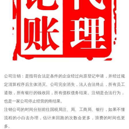
公司注销：是指符合法定条件的企业经过向原登记申请，并经过规
定清算程序后主体消灭。公司完全消失，法人合法终止，所有员工
遣散，所有银行的钱收回，所有债权债务结束。注销是合法行为，
也是一家公司停止经营的终结果。
注销公司的时间分别前往国税局注、局、工商局、银行，如果不懂
流程的小白去办理，估计来回跑的次数会更多，浪费的时间也更
多。