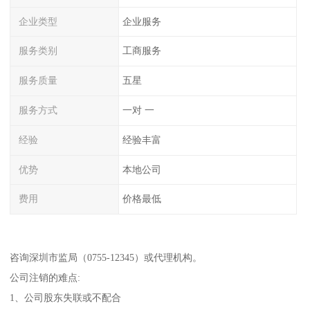
企业类型
企业服务
服务类别
工商服务
服务质量
五星
服务方式
一对 一
经验
经验丰富
优势
本地公司
费用
价格最低
咨询深圳市监局（0755-12345）或代理机构。
公司注销的难点:
1、公司股东失联或不配合