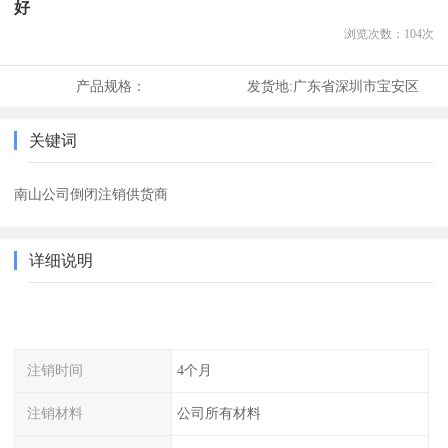
好
浏览次数：
104
次
产品规格：
发货地:
广东省深圳市宝安区
关键词
南山公司倒闭注销供货商
详细说明
注销时间
4个月
注销材料
公司所有材料