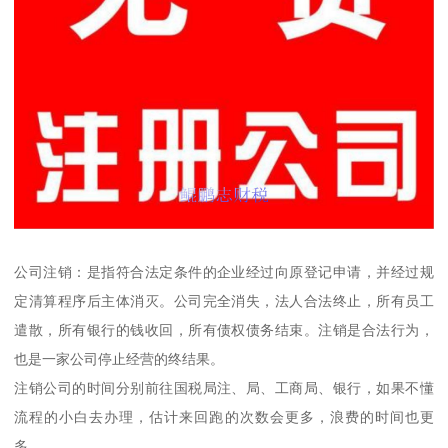
公司注销：是指符合法定条件的企业经过向原登记申请，并经过规
定清算程序后主体消灭。公司完全消失，法人合法终止，所有员工
遣散，所有银行的钱收回，所有债权债务结束。注销是合法行为，
也是一家公司停止经营的终结果。
注销公司的时间分别前往国税局注、局、工商局、银行，如果不懂
流程的小白去办理，估计来回跑的次数会更多，浪费的时间也更
多。