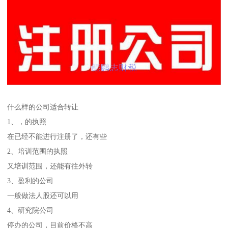
什么样的公司适合转让
1、，的执照
在已经不能进行注册了，还有些
2、培训范围的执照
又培训范围，还能有往外转
3、盈利的公司
一般做法人股还可以用
4、研究院公司
停办的公司，目前价格不高