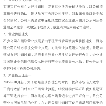
有限责任公司在办理注销时，需要提交股东会确认决议，对公司清
算报告进行确认，确认后方可办理公司注销。对股东失联或是不配
合的情况，公司只需通过书面报纸或国家企业信用信息公示网公告
通知全体股东，依规定形成决议，成立清算组申请公司注销。
2、营业执照遗失
不少公司在领取营业执照后由于疏于保管导致营业执照遗失，而办
理公司注销必须提交营业执照。对此营业执照遗失的情况，登记为
缩减办理注销时间，将营业执照补办及注销办理进行合并，企业通
过国家企业信用信息公示网进行营业执照遗失公示后，持公告及注
销材料便可办理公司注销。
3、未更换三证合一
2015年10月起，为了缩短注册办理公司时间，提高市场准入效率，
工商行政部门对企业工商营业执照、组织机构代码证和税务登记证
等三证进行合一。而在此前办理市场登记未进行三证合一，且公司
营业执照被吊销的公司，在办理公司注销时可使用市场部门赋予的