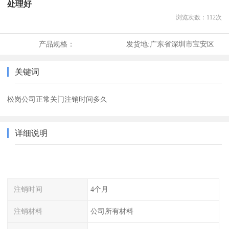
处理好
浏览次数：
112
次
产品规格：
发货地:
广东省深圳市宝安区
关键词
松岗公司正常关门注销时间多久
详细说明
注销时间
4个月
注销材料
公司所有材料