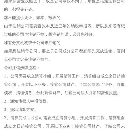
如果你营业执照丢了，或是公司章找不到了，那也是很难注销公司
的，都得先补齐。
③不能提供凭证、账本、报表的
由于注销公司需要查账本及近三年的纳税申报表，所以从来没有记
过账的公司也注销不掉，想注销的话，必须先补账。
④有分支机构或子公司未注销的
如果想注销母公司，那么子公司或分公司都必须先完成注销，否则
母公司肯定是注销不掉的。
公司注销步骤流程：
1、公司需要成立清算小组，开展清算工作，清算组自成立之日起接
管公司，开展以下业务：接管公司财产、了结公司未了业务、收取
债权、清理债务、分配剩馀财产、注销公司法人并吊销营业执照。
2、通知债权人申报债权。
3、提出清算方案。
2、清算完成，才公司需要成立清算小组，开展清算工作，清算组自
成立之日起接管公司，开展以下业务：接管公司财产、了结公司未