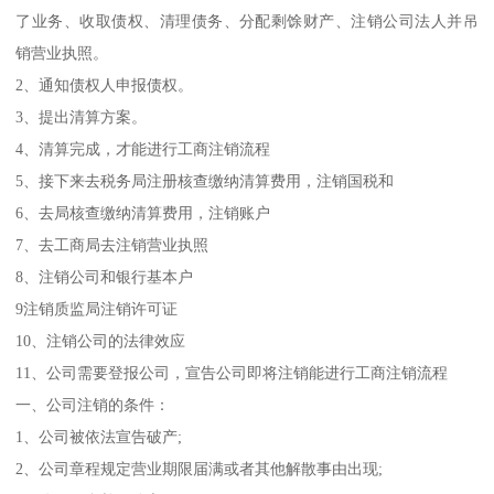
了业务、收取债权、清理债务、分配剩馀财产、注销公司法人并吊
销营业执照。
2、通知债权人申报债权。
3、提出清算方案。
4、清算完成，才能进行工商注销流程
5、接下来去税务局注册核查缴纳清算费用，注销国税和
6、去局核查缴纳清算费用，注销账户
7、去工商局去注销营业执照
8、注销公司和银行基本户
9注销质监局注销许可证
10、注销公司的法律效应
11、公司需要登报公司，宣告公司即将注销能进行工商注销流程
一、公司注销的条件：
1、公司被依法宣告破产;
2、公司章程规定营业期限届满或者其他解散事由出现;