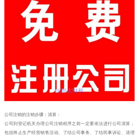
公司注销的注销步骤：清算：
公司到登记机关办理公司注销程序之前一定要依法进行公司清算，
包括终止生产经营销售活动、了结公司事务、了结民事诉讼、清理