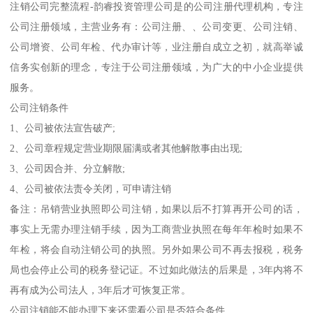
注销公司完整流程-韵睿投资管理公司是的公司注册代理机构，专注
公司注册领域，主营业务有：公司注册、、公司变更、公司注销、
公司增资、公司年检、代办审计等，业注册自成立之初，就高举诚
信务实创新的理念，专注于公司注册领域，为广大的中小企业提供
服务。
公司注销条件
1、公司被依法宣告破产;
2、公司章程规定营业期限届满或者其他解散事由出现;
3、公司因合并、分立解散;
4、公司被依法责令关闭，可申请注销
备注：吊销营业执照即公司注销，如果以后不打算再开公司的话，
事实上无需办理注销手续，因为工商营业执照在每年年检时如果不
年检，将会自动注销公司的执照。另外如果公司不再去报税，税务
局也会停止公司的税务登记证。不过如此做法的后果是，3年内将不
再有成为公司法人，3年后才可恢复正常。
公司注销能不能办理下来还需看公司是否符合条件