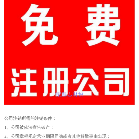
公司注销所需的注销条件：
1、公司被依法宣告破产；
2、公司章程规定营业期限届满或者其他解散事由出现；