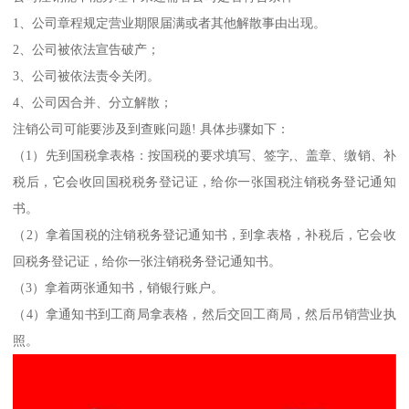
1、公司章程规定营业期限届满或者其他解散事由出现。
2、公司被依法宣告破产；
3、公司被依法责令关闭。
4、公司因合并、分立解散；
注销公司可能要涉及到查账问题! 具体步骤如下：
（1）先到国税拿表格：按国税的要求填写、签字,、盖章、缴销、补
税后，它会收回国税税务登记证，给你一张国税注销税务登记通知
书。
（2）拿着国税的注销税务登记通知书，到拿表格，补税后，它会收
回税务登记证，给你一张注销税务登记通知书。
（3）拿着两张通知书，销银行账户。
（4）拿通知书到工商局拿表格，然后交回工商局，然后吊销营业执
照。