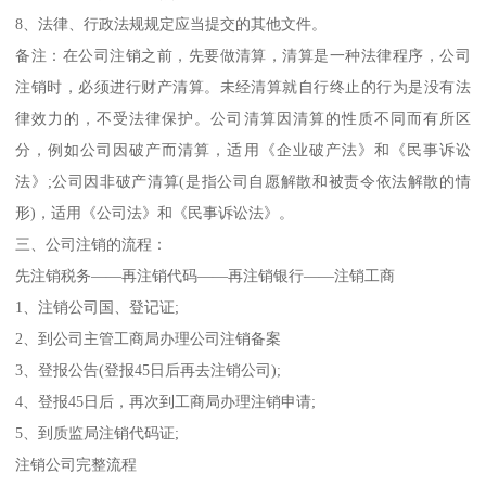
8、法律、行政法规规定应当提交的其他文件。
备注：在公司注销之前，先要做清算，清算是一种法律程序，公司
注销时，必须进行财产清算。未经清算就自行终止的行为是没有法
律效力的，不受法律保护。公司清算因清算的性质不同而有所区
分，例如公司因破产而清算，适用《企业破产法》和《民事诉讼
法》;公司因非破产清算(是指公司自愿解散和被责令依法解散的情
形)，适用《公司法》和《民事诉讼法》。
三、公司注销的流程：
先注销税务——再注销代码——再注销银行——注销工商
1、注销公司国、登记证;
2、到公司主管工商局办理公司注销备案
3、登报公告(登报45日后再去注销公司);
4、登报45日后，再次到工商局办理注销申请;
5、到质监局注销代码证;
注销公司完整流程