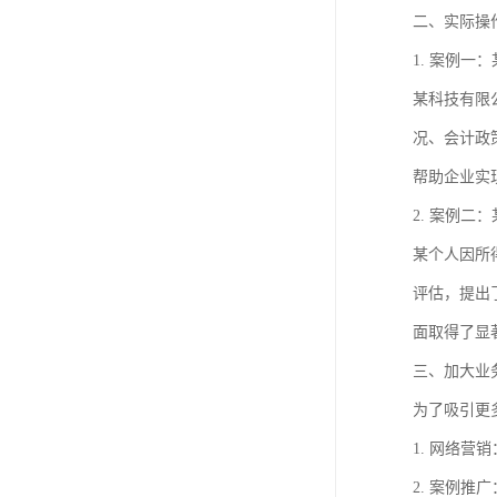
进出口权办理
二、实际操
1. 案例一
红本租赁凭证
某科技有限
公司变更
况、会计政
帮助企业实
2. 案例二
某个人因所
评估，提出
面取得了显
三、加大业
为了吸引更
1. 网络
2. 案例