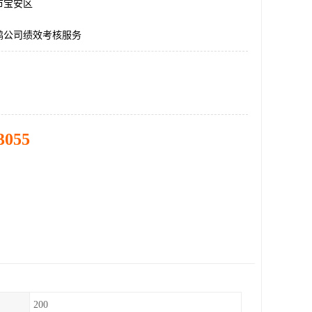
市宝安区
鹏公司绩效考核服务
3055
200