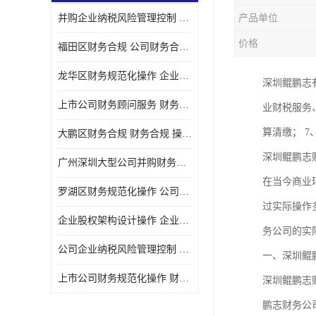
并购企业纳税风险管理控制 企业纳税风险管理控制 如何操作
产品单位
宝安西乡代理记帐
价格
福田区财务合规 公司财务合规 如何处理实现税务*风险
注册公司
龙华区财务规范化操作 企业纳税风险管理控制 操作起来简单易行
深圳鲲鹏志
代理记帐
上市公司财务顾问服务 财务合规 如何才能达到目标
业财税服务
深圳公司收购
算清缴； 
大鹏区财务合规 财务合规 操作起来简单易行
财务顾问服务
深圳鲲鹏志
广州深圳大型公司并购财务顾问 财务规范化操作 办理要多长时间
财务顾问服务
在当今商业
罗湖区财务规范化操作 公司财务合规 盛莱企管
财务合规风险管控
过实际操作
企业股权架构设计操作 企业纳税风险管理控制 怎样操作税务合规
务公司的实
公司收购
公司企业纳税风险管理控制 财务顾问 操作起来简单易行
一、深圳鲲
创业补贴申请
上市公司财务规范化操作 财务规范化操作 如何操作
深圳鲲鹏志
深圳公司注销
鹏志财务公