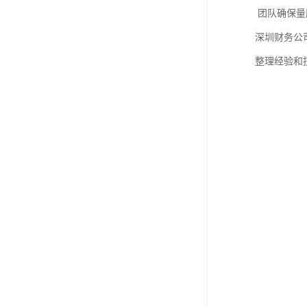
进出口权办理
团队确保量
深圳财务公
红本租赁凭证
整理经验和
公司变更