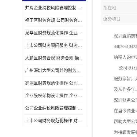
并购企业纳税风险管理控制 企业纳税风险管理控制 如何操作
所在地
宝安西乡代理记帐
服务项目
福田区财务合规 公司财务合规 如何处理实现税务*风险
注册公司
龙华区财务规范化操作 企业纳税风险管理控制 操作起来简单易行
深圳鲲鹏志有
代理记帐
上市公司财务顾问服务 财务合规 如何才能达到目标
440306
深圳公司收购
纳税人的申
大鹏区财务合规 财务合规 操作起来简单易行
财务顾问服务
公司以财务
广州深圳大型公司并购财务顾问 财务规范化操作 办理要多长时间
财务顾问服务
服务宗旨，
罗湖区财务规范化操作 公司财务合规 盛莱企管
财务合规风险管控
及从作多年
企业股权架构设计操作 企业纳税风险管理控制 怎样操作税务合规
深圳财务公
公司收购
公司企业纳税风险管理控制 财务顾问 操作起来简单易行
在当今商业
创业补贴申请
上市公司财务规范化操作 财务规范化操作 如何操作
帮助大型公
深圳公司注销
为持续发展