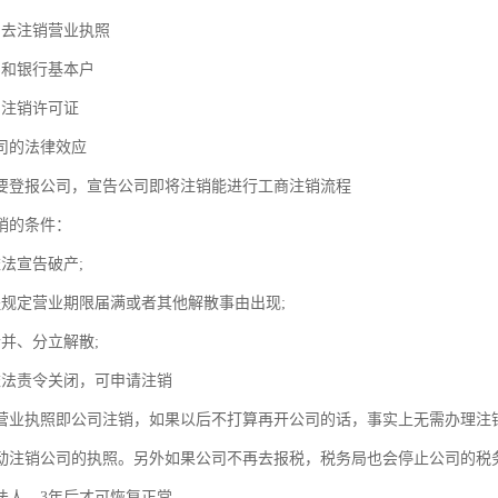
局去注销营业执照
司和银行基本户
局注销许可证
公司的法律效应
需要登报公司，宣告公司即将注销能进行工商注销流程
销的条件：
法宣告破产;
程规定营业期限届满或者其他解散事由出现;
合并、分立解散;
依法责令关闭，可申请注销
营业执照即公司注销，如果以后不打算再开公司的话，事实上无需办理注
动注销公司的执照。另外如果公司不再去报税，税务局也会停止公司的税
法人，3年后才可恢复正常。