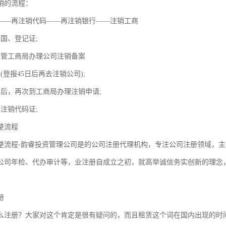
销的流程：
——再注销代码——再注销银行——注销工商
国、登记证;
主管工商局办理公司注销备案
(登报45日后再去注销公司);
日后，再次到工商局办理注销申请;
注销代码证;
整流程
整流程-韵睿投资管理公司是的公司注册代理机构，专注公司注册领域，
公司年检、代办审计等，业注册自成立之初，就高举诚信务实创新的理念
册
么注册？大家对这个肯定是很有疑问的，而且租赁这个词在国内出现的时