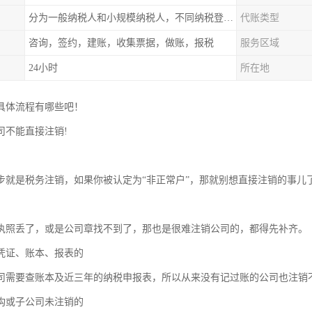
分为一般纳税人和小规模纳税人，不同纳税登记费用不同
代账类型
咨询，签约，建账，收集票据，做账，报税
服务区域
24小时
所在地
具体流程有哪些吧！
司不能直接注销!
步就是税务注销，如果你被认定为“非正常户”，那就别想直接注销的事儿
执照丢了，或是公司章找不到了，那也是很难注销公司的，都得先补齐。
凭证、账本、报表的
司需要查账本及近三年的纳税申报表，所以从来没有记过账的公司也注销
构或子公司未注销的