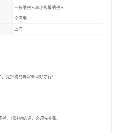
一般纳税人和小规模纳税人
全深圳
上海
了，先把税务异常处理好才行!
不掉，想注销的话，必须先补账。