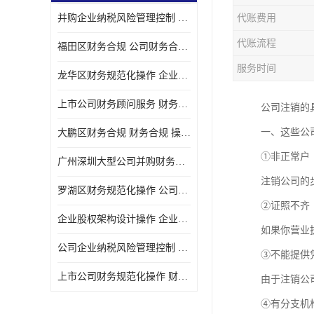
并购企业纳税风险管理控制 企业纳税风险管理控制 如何操作
代账费用
宝安西乡代理记帐
代账流程
福田区财务合规 公司财务合规 如何处理实现税务*风险
注册公司
服务时间
龙华区财务规范化操作 企业纳税风险管理控制 操作起来简单易行
代理记帐
上市公司财务顾问服务 财务合规 如何才能达到目标
公司注销的
深圳公司收购
一、这些公
大鹏区财务合规 财务合规 操作起来简单易行
财务顾问服务
①非正常户
广州深圳大型公司并购财务顾问 财务规范化操作 办理要多长时间
财务顾问服务
注销公司的
罗湖区财务规范化操作 公司财务合规 盛莱企管
财务合规风险管控
②证照不齐
企业股权架构设计操作 企业纳税风险管理控制 怎样操作税务合规
如果你营业
公司收购
公司企业纳税风险管理控制 财务顾问 操作起来简单易行
③不能提供
创业补贴申请
上市公司财务规范化操作 财务规范化操作 如何操作
由于注销公
深圳公司注销
④有分支机