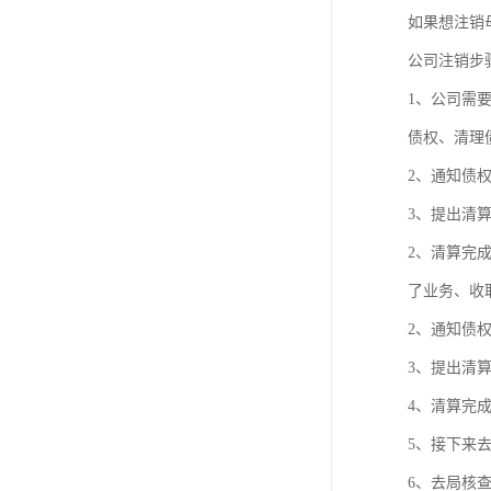
进出口权办理
如果想注销
公司注销步
红本租赁凭证
1、公司需
公司变更
债权、清理
2、通知债
3、提出清
2、清算完
了业务、收
2、通知债
3、提出清
4、清算完
5、接下来
6、去局核