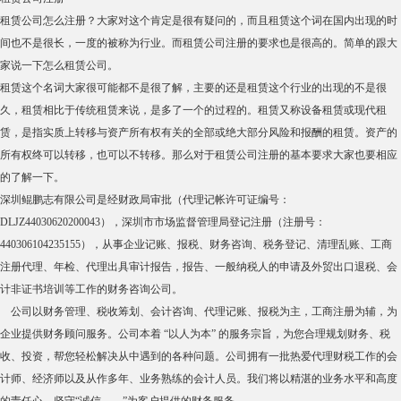
租赁公司怎么注册？大家对这个肯定是很有疑问的，而且租赁这个词在国内出现的时
间也不是很长，一度的被称为行业。而租赁公司注册的要求也是很高的。简单的跟大
家说一下怎么租赁公司。
租赁这个名词大家很可能都不是很了解，主要的还是租赁这个行业的出现的不是很
久，租赁相比于传统租赁来说，是多了一个的过程的。租赁又称设备租赁或现代租
赁，是指实质上转移与资产所有权有关的全部或绝大部分风险和报酬的租赁。资产的
所有权终可以转移，也可以不转移。那么对于租赁公司注册的基本要求大家也要相应
的了解一下。
深圳鲲鹏志有限公司是经财政局审批（代理记帐许可证编号：
DLJZ44030620200043），深圳市市场监督管理局登记注册（注册号：
440306104235155），从事企业记账、报税、财务咨询、税务登记、清理乱账、工商
注册代理、年检、代理出具审计报告，报告、一般纳税人的申请及外贸出口退税、会
计非证书培训等工作的财务咨询公司。
公司以财务管理、税收筹划、会计咨询、代理记账、报税为主，工商注册为辅，为
企业提供财务顾问服务。公司本着 “以人为本” 的服务宗旨，为您合理规划财务、税
收、投资，帮您轻松解决从中遇到的各种问题。公司拥有一批热爱代理财税工作的会
计师、经济师以及从作多年、业务熟练的会计人员。我们将以精湛的业务水平和高度