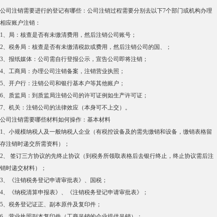
公司注销需要进行的登记有哪些：公司注销过程需要分别去以下7个部门或机构办理
相应账户注销：
1、局：核查是否有未缴清费用，然后注销公司账号；
2、税务局：核查是否有未缴清税款或费用，然后注销公司的国、；
3、报纸媒体：公司需自行登报公示，宣告公司即将注销；
4、工商局：办理公司注销备案，注销营业执照；
5、开户行：注销公司和银行基本户等其他账户；
6、质监局：到质监局注销公司的许可证例如生产许可证；
7、机关：注销公司的法律效应（本身可不上交）。
公司注销需要哪些材料如何操作：基本材料
1、小规模纳税人及一般纳税人企业（有税控设备及的需先缴销和设备，缴销表格留
存注销时递交所需资料）；
2、 签订三方协议的先终止协议（到税务所领取表格后去银行终止，终止协议需后注
销时递交材料）；
3、《注销税务登记申请审批表》、国税；
4、《纳税清算申报表》、《注销税务登记申请审批表》；
5、税务登记证正、副本原件及复印件；
6、营业执照副本复印件（工商吊销的企业提供吊销）；