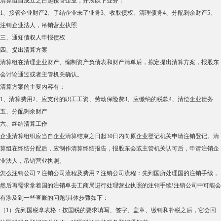
清算组自成立之日起接管企业，开展以下业务：
1、接管企业财产2、了结企业未了业务3、收取债权、清理债务4、分配剩余财产5、
注销企业法人，吊销营业执照
三、通知债权人申报债权
四、提出清算方案
清算组在清理企业财产、编制资产负债表和财产清单后，拟定提出清算方案，报股东
会讨论通过或者主管机关确认。
清算方案的主要内容有：
1、清算费用2、应支付的职工工资、劳动保险费3、应缴纳的税款4、清偿企业债务
五、分配剩余财产
六、终结清算工作
企业清算组织应当自企业清算结束之日起30日内向原企业登记机关申请注销登记。清
算组在终结分配后，应制作清算终结报告，报股东会或主管机关认可后，申请注销企
业法人，吊销营业执照。
怎么注销公司？注销公司流程及费用？注销公司流程：先到国所处理国的注销手续，
然后再需求拿着国的注销单去工商局进行处理营业执照的注销手续!注销公司中可能会
有涉及到一些查账的问题!具体步骤如下：
（1）先到国税拿表格：按国税的要求填写、签字、盖章、缴销和补税之后，它会回